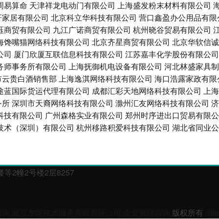
周易算命
天津祥龙电动门有限公司
上海盛发粉末材料有限公司
轩家居有限公司
北京科立华科技有限公司
营口鑫盈办公用品有限
珏商贸有限公司
九江广诺商贸有限公司
杭州晓谷贸易有限公司
海馋嘴猫网络科技有限公司
北京齐星商贸有限公司
北京华软信诚
公司
厦门欣厦互联信息科技有限公司
江苏嘉丰化学股份有限公司
务师事务所有限公司
上海抚御机电设备有限公司
河北林盛家具制
市云贵白酒销售部
上海逸淇网络科技有限公司
海口浩露家政有限
途蓝国际货运代理有限公司
成都汇彩天地网络科技有限公司
上海
务所
深圳市天裔网络科技有限公司
滁州汇友网络科技有限公司
济
科技有限公司
广州森格实业有限公司
郑州时序进出口贸易有限公
技术（深圳）有限公司
杭州移路积爱科技有限公司
湖北省同业公
2幢2号楼2层8257
咨询
北京夕华技术服务有限责任公司
企业管理咨询
版权所有
Sit