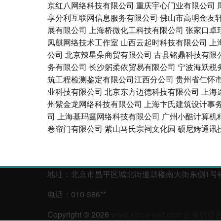
京红八网络科技有限公司
重庆宇心门业有限公司
享分利互联网信息服务有限公司
佛山市高明金友
展有限公司
上海桥微化工科技有限公司
张家口卓
凤麒网络技术工作室
山西云起时科技有限公司
上
公司
北京辣星朵商贸有限公司
古县铭鼎科技有限
务有限公司
长沙躬柔依贸易有限公司
宁波海跃税
筑工程检测鉴定有限公司江西分公司
贵州省仁怀
业科技有限公司
北京东方迈德科技有限公司
上海
州紫金龙网络科技有限公司
上海卞氏建筑设计事
司
上海基玛霆网络科技有限公司
广州小酷计算机
卷帘门有限公司
紫山马氏宗祠文化园
硕尼姆通讯
地址：北京市昌平区城北街道鼓楼南大街东侧1号楼等
电话：010-586**
Copyright © 2026
www.xihua-cert.com
企业管理